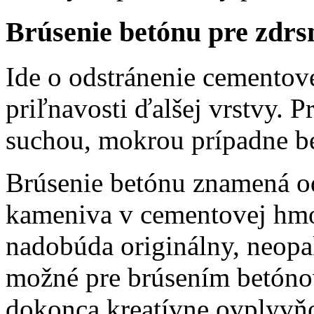
Brúsenie betónu pre zdrs
Ide o odstránenie cementov
priľnavosti ďalšej vrstvy. 
suchou, mokrou prípadne b
Brúsenie betónu znamená od
kameniva v cementovej hmo
nadobúda originálny, neopa
možné pre brúsením betóno
dokonca kreatívne ovplyvň