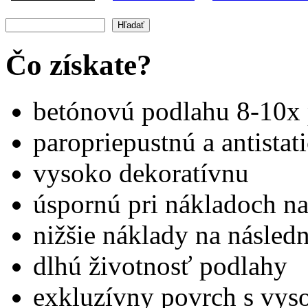
Hľadať
Vyhľadávanie
Čo získate?
betónovú podlahu 8-10x 
paropriepustnú a antistat
vysoko dekoratívnu
úspornú pri nákladoch na
nižšie náklady na násled
dlhú životnosť podlahy
exkluzívny povrch s vy