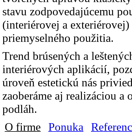
stavu zodpovedajúcemu použ
(interiérovej a exteriérovej)
priemyselného použitia.
Trend brúsených a leštený
interiérových aplikácií, po
úroveň estetickú nás privied
zaoberáme aj realizáciou a 
podláh.
O firme
Ponuka
Referenc
Hlavné menu