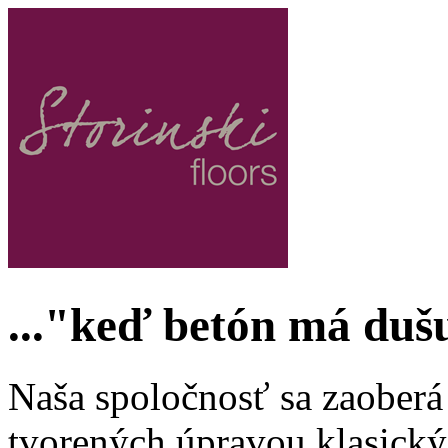
Jump to Navigation
..."keď betón má dušu
Naša spoločnosť sa zaoberá 
tvorených úpravou klasick